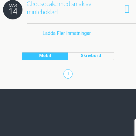
Cheesecake med smak av
MAR
14
mintchoklad
Ladda Fler Inmatningar…
Mobil
Skrivbord