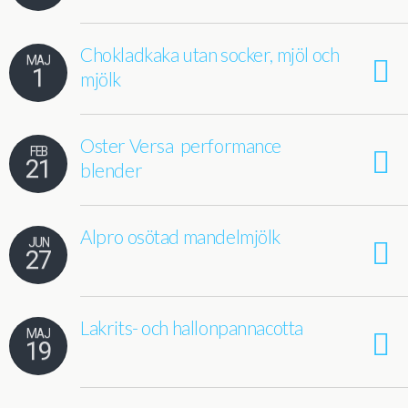
Chokladkaka utan socker, mjöl och
MAJ
1
mjölk
Oster Versa performance
FEB
21
blender
Alpro osötad mandelmjölk
JUN
27
Lakrits- och hallonpannacotta
MAJ
19