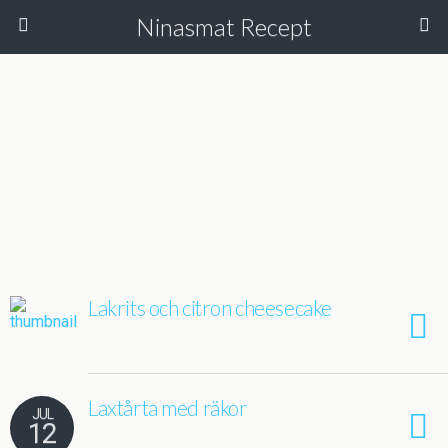
Ninasmat Recept
Lakrits och citron cheesecake
Laxtårta med räkor
JUL
12